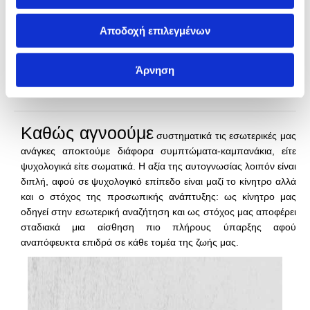
εαυτό μας, όμως πολλές φορές καταλήγουμε να είμαστε
δυσαρεστημένοι από τη ζωή μας, τη δουλειά, τον/την
Αποδοχή επιλεγμένων
σύντροφο, τους φίλους, την οικογένεια, γενικά από τις επιλογές
μας. Διότι αυτές έχουν γίνει χωρίς να γνωρίζουμε - τουλάχιστον
Άρνηση
όχι συνειδητά - τι είναι αυτό που θέλουμε και επομένως μας
αφήνουν με την αίσθηση του ανικανοποίητου.
Καθώς αγνοούμε
συστηματικά τις εσωτερικές μας
ανάγκες αποκτούμε διάφορα συμπτώματα-καμπανάκια, είτε
ψυχολογικά είτε σωματικά. Η αξία της αυτογνωσίας λοιπόν είναι
διπλή, αφού σε ψυχολογικό επίπεδο είναι μαζί το κίνητρο αλλά
και ο στόχος της προσωπικής ανάπτυξης: ως κίνητρο μας
οδηγεί στην εσωτερική αναζήτηση και ως στόχος μας αποφέρει
σταδιακά μια αίσθηση πιο πλήρους ύπαρξης αφού
αναπόφευκτα επιδρά σε κάθε τομέα της ζωής μας.