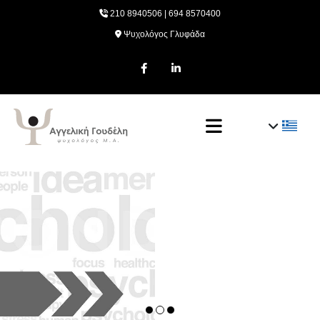

210 8940506
|
694 8570400

Ψυχολόγος Γλυφάδα