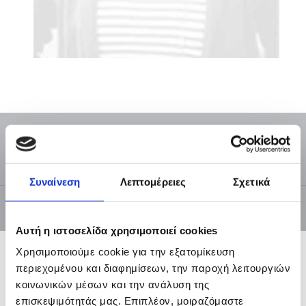
Αυτογνωσία
Γιατί είναι τόσο πολύτιμη
Συναίνεση
Λεπτομέρειες
Σχετικά
Αυτή η ιστοσελίδα χρησιμοποιεί cookies
Χρησιμοποιούμε cookie για την εξατομίκευση
περιεχομένου και διαφημίσεων, την παροχή λειτουργιών
Ίσως
κοινωνικών μέσων και την ανάλυση της
να έχετε ακούσει από πολλούς επαγγελματίες της
επισκεψιμότητάς μας. Επιπλέον, μοιραζόμαστε
ψυχικής υγείας να χρησιμοποιούν τη λέξη αυτογνωσία.