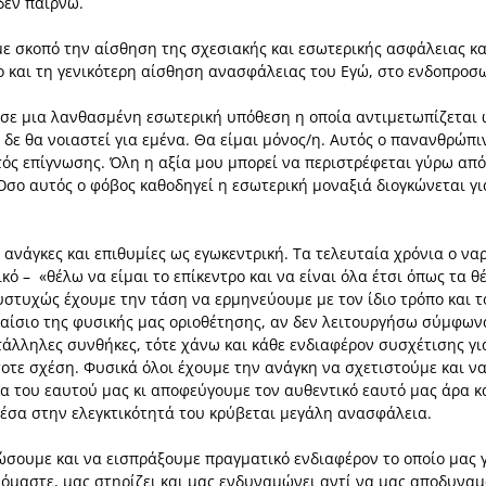
δεν παίρνω.
με σκοπό την αίσθηση της σχεσιακής και εσωτερικής ασφάλειας κ
ο και τη γενικότερη αίσθηση ανασφάλειας του Εγώ, στο ενδοπροσ
σε μια λανθασμένη εσωτερική υπόθεση η οποία αντιμετωπίζεται ω
 δε θα νοιαστεί για εμένα. Θα είμαι μόνος/η. Αυτός ο πανανθρώπ
τός επίγνωσης. Όλη η αξία μου μπορεί να περιστρέφεται γύρω από
σο αυτός ο φόβος καθοδηγεί η εσωτερική μοναξιά διογκώνεται γ
ανάγκες και επιθυμίες ως εγωκεντρική. Τα τελευταία χρόνια ο να
ικό – «θέλω να είμαι το επίκεντρο και να είναι όλα έτσι όπως τα θ
 Δυστυχώς έχουμε την τάση να ερμηνεύουμε με τον ίδιο τρόπο και τ
λαίσιο της φυσικής μας οριοθέτησης, αν δεν λειτουργήσω σύμφωνα
άλληλες συνθήκες, τότε χάνω και κάθε ενδιαφέρον συσχέτισης για
οτε σχέση. Φυσικά όλοι έχουμε την ανάγκη να σχετιστούμε και να
του εαυτού μας κι αποφεύγουμε τον αυθεντικό εαυτό μας άρα κα
έσα στην ελεγκτικότητά του κρύβεται μεγάλη ανασφάλεια.
ώσουμε και να εισπράξουμε πραγματικό ενδιαφέρον το οποίο μας γε
αστε, μας στηρίζει και μας ενδυναμώνει αντί να μας αποδυναμών