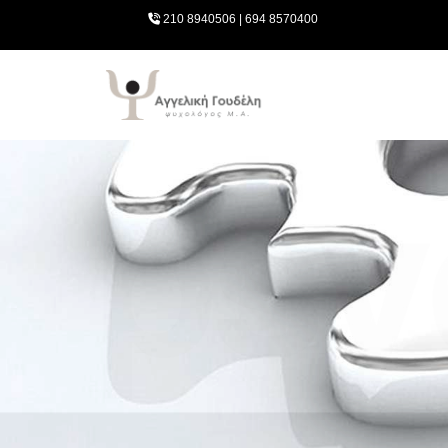

210 8940506
|
694 8570400