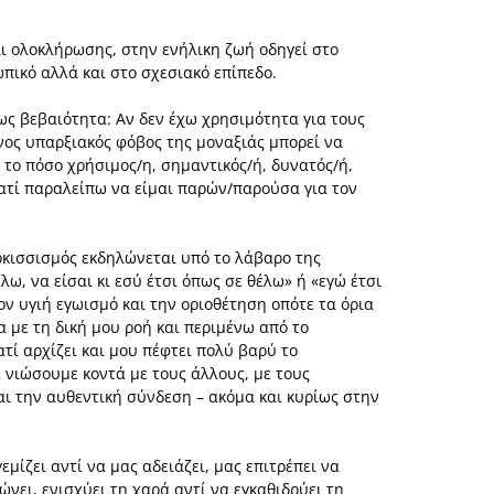
αι ολοκλήρωσης, στην ενήλικη ζωή οδηγεί στο
ωπικό αλλά και στο σχεσιακό επίπεδο.
ς βεβαιότητα: Αν δεν έχω χρησιμότητα για τους
ινος υπαρξιακός φόβος της μοναξιάς μπορεί να
 το πόσο χρήσιμος/η, σημαντικός/ή, δυνατός/ή,
ιατί παραλείπω να είμαι παρών/παρούσα για τον
ρκισσισμός εκδηλώνεται υπό το λάβαρο της
έλω, να είσαι κι εσύ έτσι όπως σε θέλω» ή «εγώ έτσι
ον υγιή εγωισμό και την οριοθέτηση οπότε τα όρια
 με τη δική μου ροή και περιμένω από το
τί αρχίζει και μου πέφτει πολύ βαρύ το
 νιώσουμε κοντά με τους άλλους, με τους
ι την αυθεντική σύνδεση – ακόμα και κυρίως στην
μίζει αντί να μας αδειάζει, μας επιτρέπει να
ει, ενισχύει τη χαρά αντί να εγκαθιδρύει τη