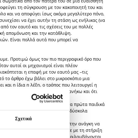
ται σωματικά από τον πατέρα του σε μια ευαίσθητη
ποφεύγει τη σύγκρουση με τον κακοποιητή του και
ξύλο και να αποφύγει ίσως ακόμα μεγαλύτερο πόνο,
υνεχίσει να έχει αυτήν τη στάση ως ενήλικας (να
πό τον εαυτό και τις σχέσεις του με πολλές
ατική απομόνωση και την κατάθλιψη.
ιών. Είναι πολλά αυτά που μπορεί να
ουμε. Προτιμώ όμως τον πιο περιγραφικό όρο που
όταν αυτοί οι μηχανισμοί είναι πλέον
ιακόπτεται η επαφή με τον εαυτό μας –τις
υτό το άρθρο έχω βάλει στο μικροσκόπιο μια
και η ίδια η λέξη, ο τρόπος που λειτουργεί η
ανάγκη κι αγωνία να νιώσω ότι ανήκω και ότι
ές, συναισθηματικές εμπειρίες στα πρώτα παιδικά
 βαθιά ριζωμένη κι επίμονη που δύσκολα
Σχετικά
νη, διαδικασία για εμένα. Νιώθω την ανάγκη να
 μέσα τους –είτε μόνοι τους είτε με τη στήριξη
ξή του και που μπορεί να μη συμπεριλαμβάνονται