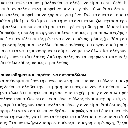
α και θα μειώνεται και μάλλον θα καταλήξω να είμαι περιττός/ή. 
 από τον άλλο επειδή μπορεί να μην το εγκρίνει ή να δυσκολευτεί
 ο άλλος μπορεί και να ζοριστεί για μένα. Ενώ το όποιο αίτημα 
ϋπόθεση Νο1), το δικό μου το αίτημα το αντιμετωπίζω περισσότερ
πιβάλλω – και ούτε αυτό μου το επιτρέπει η ηθική μου. Μπορεί κα
 Οι σκέψεις που δημιουργούνται λένε «μήπως είμαι απόλυτος/η», 
. Γιατί εν τέλει αυτός μένει να είναι ο μόνος τρόπος (με βάση αυ
α προσαρμόζομαι στον άλλο κάποιες ανάγκες του οργανισμού μου ε
 πια εφικτό να τις προσαρμόσω σύμφωνα με τον άλλο. Καταλήγουν 
τι έχω κάνει κάτι λάθος. Από την άλλη, αν καταφέρω να καταπνίξ
κάτι θέλω λάθος, κάπως είμαι λάθος.
ή συναισθηματικό– πρέπει να ανταποδώσω.
ο αισθάνομαι απέραντη ευγνωμοσύνη και φυσικά –τι άλλο; –υποχ
ος δε θα καταλάβει την εκτίμησή μου προς εκείνον. Αυτό θα απειλ
 να κάνω ό,τι μπορώ και περνάει από το χέρι μου για να συντηρή
νάλογο τρόπο. Θεωρώ ότι όσα κάνει ο άλλος είναι υπέρ-αρκετά, ε
ύν, αφού υπάρχουν τόσα πολλά να κάνω για να είμαι διαθέσιμος/
ραμελώ να νοιαστώ και να δράσω επαρκώς για τα θέματα που είνα
χαριστημένος/η, γιατί πάντα θεωρώ τα υπόλοιπα πιο σημαντικά. Θυ
λους. Έτσι καταλήγω δυσαρεστημένος/η, απογοητευμένος/η, “ξεζο