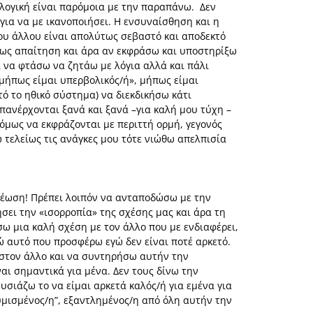
Η λογική είναι παρόμοια με την παραπάνω. Δεν
 για να με ικανοποιήσει. Η ενσυναίσθηση και η
του άλλου είναι απολύτως σεβαστό και αποδεκτό
ο ως απαίτηση και άρα αν εκφράσω και υποστηρίξω
ι να φτάσω να ζητάω με λόγια αλλά και πάλι
«μήπως είμαι υπερβολικός/ή», μήπως είμαι
τό το ηθικό σύστημα) να διεκδικήσω κάτι
πανέρχονται ξανά και ξανά –για καλή μου τύχη –
όμως να εκφράζονται με περιττή ορμή, γεγονός
ω τελείως τις ανάγκες μου τότε νιώθω απελπισία
ρέωση! Πρέπει λοιπόν να ανταποδώσω με την
ήσει την «ισορροπία» της σχέσης μας και άρα τη
σω μια καλή σχέση με τον άλλο που με ενδιαφέρει,
νώ αυτό που προσφέρω εγώ δεν είναι ποτέ αρκετό.
η στον άλλο και να συντηρήσω αυτήν την
ι σημαντικά για μένα. Δεν τους δίνω την
σιάζω το να είμαι αρκετά καλός/ή για εμένα για
υμισμένος/η”, εξαντλημένος/η από όλη αυτήν την