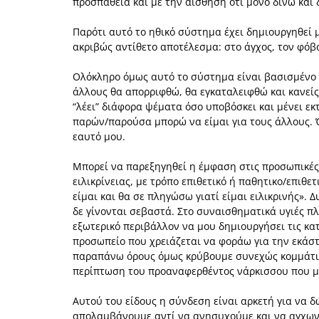
προσπάθεια και με την αίσθηση ότι μόνο δίνω και 
Παρότι αυτό το ηθικό σύστημα έχει δημιουργηθεί 
ακριβώς αντίθετο αποτέλεσμα: στο άγχος, τον φόβ
Ολόκληρο όμως αυτό το σύστημα είναι βασισμένο 
άλλους θα απορριφθώ, θα εγκαταλειφθώ και κανείς
“λέει” διάφορα ψέματα όσο υποβόσκει και μένει εκ
παρών/παρούσα μπορώ να είμαι για τους άλλους. Ό
εαυτό μου.
Μπορεί να παρεξηγηθεί η έμφαση στις προσωπικές 
ειλικρίνειας, με τρόπο επιθετικό ή παθητικο/επιθετ
είμαι και θα σε πληγώσω γιατί είμαι ειλικρινής».
δε γίνονται σεβαστά. Στο συναισθηματικά υγιές π
εξωτερικό περιβάλλον να μου δημιουργήσει τις κατ
προσωπείο που χρειάζεται να φοράω για την εκάστ
παραπάνω όρους όμως κρύβουμε συνεχώς κομμάτια 
περίπτωση του προαναφερθέντος νάρκισσου που μ
Αυτού του είδους η σύνδεση είναι αρκετή για να δ
απολαμβάνουμε αντί να ανησυχούμε και να αγχωνόμ