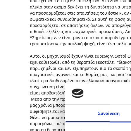
που έχει και το τι ήταν “απειλητικό” στο δικό του
ηλικία όταν ακόμα δεν έχει τη δυνατότητα να υπε
να προσαρμόζεται στις απαιτήσεις του έστω κι αν 
σωματικό και συναισθηματικό. Σε αυτή τη φάση αυ
προσαρμόζεται σε απαιτήσεις άλλων, να αποφεύγει
πιθανές εξελίξεις και ψυχολογικές προεκτάσεις. Α
*Σημείωση: δεν είναι μόνο τα ακραία παραδείγματ
τραυματίσουν την παιδική ψυχή, είναι ένα πολύ μ
Αυτοί οι μηχανισμοί έχουν γίνει ευρέως γνωστοί ω
έχει καθιερωθεί από τη θεραπεία Γκεστάλτ, “διακο
παρωχημένοι και δεν εξυπηρετούν πια το σκοπό της
πραγματικές ανάγκες και επιθυμίες μας –και κατ’ 
ιδιαίτερα διαδεδομένη στην ελληνική πραγματικότ
συγχώνευση είναι αυτός του παραπάνω παραδείγμα
είμαι αποδεκτός/ή.
Μέσα από την προσωπική μου εμπειρία ζωής κι από
μας χρόνια μπορούν να διαμορφώσουν μια εσωτερι
αμφισβητείται και ανατρέπεται.
Συναίνεση
Θέλω να μοιραστώ τη δική μου παρατήρηση γιατί σ
παροτρύνω – πέρα από τους αγαπημένους μου θεραπ
κάποιου θεραπευτή– για να βρει καθένας και άλλο