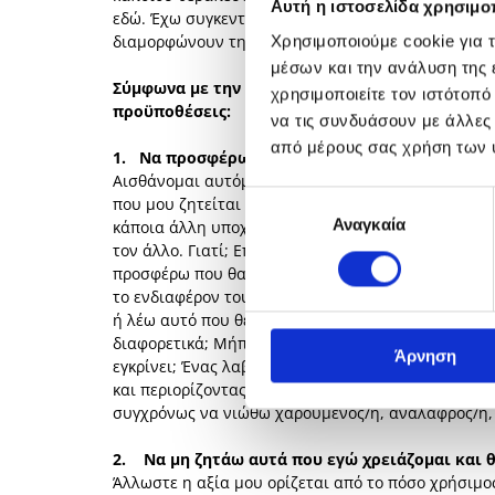
Αυτή η ιστοσελίδα χρησιμοπ
εδώ. Έχω συγκεντρώσει τρία από τα βασικά μοτίβ
διαμορφώνουν την εικόνα που έχουμε για τον εαυτ
Χρησιμοποιούμε cookie για 
μέσων και την ανάλυση της
Σύμφωνα με την Ηθική της Συγχώνευσης πρώτα α
χρησιμοποιείτε τον ιστότοπ
προϋποθέσεις:
να τις συνδυάσουν με άλλες
από μέρους σας χρήση των 
1. Να προσφέρω – σε όποιον και όποτε αντιληφθ
Αισθάνομαι αυτόματα την υποχρέωση να συνεισφέρ
Επιλογή
που μου ζητείται -είτε με λόγια είτε με τον τρόπ
Αναγκαία
συγκατάθεσης
κάποια άλλη υποχρέωση –ποτέ όμως επειδή εγώ μπο
τον άλλο. Γιατί; Επειδή πρέπει να εξυπηρετήσω τη
προσφέρω που θα εκτιμήσει και θα αξιολογήσει αυτ
το ενδιαφέρον του; Μπορεί κάποιες φορές να λέω κ
ή λέω αυτό που θέλω. Βαραίνω με σκέψεις αμφιβολ
διαφορετικά; Μήπως έπρεπε να δεχτώ αυτό που θέλ
Άρνηση
εγκρίνει; Ένας λαβύρινθος χωρίς έξοδο γιατί αποκ
και περιορίζοντας τον εαυτό μου μόνο σε αυτά που
συγχρόνως να νιώθω χαρούμενος/η, ανάλαφρος/η, 
2. Να μη ζητάω αυτά που εγώ χρειάζομαι και 
Άλλωστε η αξία μου ορίζεται από το πόσο χρήσιμος