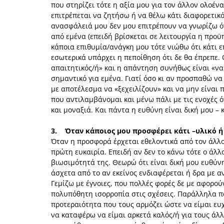
που στηρίζει τότε η αξία μου για τον άλλον ολοέν
επιτρέπεται να ζητήσω ή να θέλω κάτι διαφορετικό
ανασφάλειά μου δεν μου επιτρέπουν να γνωρίζω ότι
από εμένα (επειδή βρίσκεται σε λειτουργία η προ
κάποια επιθυμία/ανάγκη μου τότε νιώθω ότι κάτι ε
εσωτερικά υπάρχει η πεποίθηση ότι δε θα έπρεπε.
απαιτητικός/ή» και η απάντηση συνήθως είναι «ναι»
σημαντικό για εμένα. Γιατί όσο κι αν προσπαθώ ν
με αποτέλεσμα να «ξεχειλίζουν» και να μην είναι
που αντιλαμβάνομαι και μένω πάλι με τις ενοχές ό
και μοναξιά. Και πάντα η ευθύνη είναι δική μου – 
3. Όταν κάποιος μου προσφέρει κάτι –υλικό 
Όταν η προσφορά έρχεται εθελοντικά από τον άλλ
πρώτη ευκαιρία. Επειδή αν δεν το κάνω τότε ο άλλ
βιωσιμότητά της. Θεωρώ ότι είναι δική μου ευθύνη
άσχετα από το αν εκείνος ενδιαφέρεται ή δρα με α
Γεμίζω με έγνοιες, που πολλές φορές δε με αφορο
πολυπόθητη ισορροπία στις σχέσεις. Παράλληλα πα
προτεραιότητα που τους αρμόζει ώστε να είμαι ευ
να καταφέρω να είμαι αρκετά καλός/ή για τους άλ