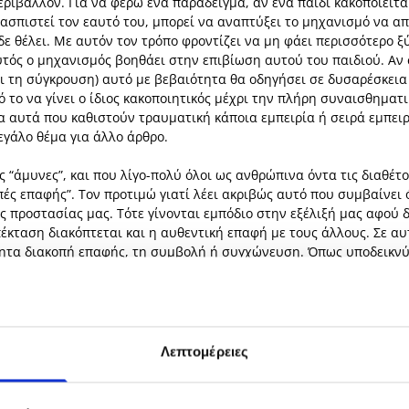
 περιβάλλον. Για να φέρω ένα παράδειγμα, αν ένα παιδί κακοποιεί
ρασπιστεί τον εαυτό του, μπορεί να αναπτύξει το μηχανισμό να α
δε θέλει. Με αυτόν τον τρόπο φροντίζει να μη φάει περισσότερο 
τός ο μηχανισμός βοηθάει στην επιβίωση αυτού του παιδιού. Αν σ
 τη σύγκρουση) αυτό με βεβαιότητα θα οδηγήσει σε δυσαρέσκεια α
πό το να γίνει ο ίδιος κακοποιητικός μέχρι την πλήρη συναισθημ
α αυτά που καθιστούν τραυματική κάποια εμπειρία ή σειρά εμπειρ
εγάλο θέμα για άλλο άρθρο.
ς “άμυνες”, και που λίγο-πολύ όλοι ως ανθρώπινα όντα τις διαθέτ
πές επαφής”. Τον προτιμώ γιατί λέει ακριβώς αυτό που συμβαίνει 
 προστασίας μας. Τότε γίνονται εμπόδιο στην εξέλιξή μας αφού δ
επέκταση διακόπτεται και η αυθεντική επαφή με τους άλλους. Σε α
ητα διακοπή επαφής, τη συμβολή ή συγχώνευση. Όπως υποδεικνύει 
τος: Προσαρμόζομαι στους άλλους για να καλυφθεί η βασική μου 
 την επαγγελματική μου πείρα έχω δει και νιώσει πώς οι σχεσιακ
κή ηθική (σύστημα αξιών) βασισμένη στη συγχώνευση. Μια ηθική
Λεπτομέρειες
ίγουρα ήταν μια άκρως εποικοδομητική κι ωφέλιμη, αν και επώδυ
ευόμενους – και άλλους να κοιτάξουν με ειλικρίνεια και συμπόνια
υς δικούς του εσωτερικούς “κανόνες” που δυσκολεύουν την εξέλι