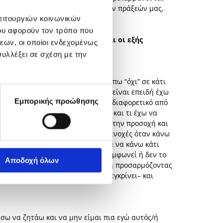
έσα μας και κινούν τα νήματα των πράξεών μας,
γνωρίζουμε.
λειτουργιών κοινωνικών
ου αφορούν τον τρόπο που
 ο σκοπός πρέπει να πληρούνται οι εξής
εων, οι οποίοι ενδεχομένως
υλλέξει σε σχέση με την
ζητήσει κάτι ο ίδιος.
κατανόησή μου. Οφείλω να μην πω “όχι” σε κάτι
ίπτωση που δικαιούμαι να πω όχι είναι επειδή έχω
Εμπορικής προώθησης
 Άρα δε δικαιούμαι να θέλω κάτι διαφορετικό από
δή αλλιώς ποιά είναι η αξία μου και τι έχω να
α με αγαπάει και να με τιμάει με την προσοχή και
 Κι έτσι καταλήγω να αισθάνομαι ενοχές όταν κάνω
τις πράξεις μου. Μήπως μπορούσα να κάνω κάτι
ίναι σωστό επειδή ο άλλος δεν συμφωνεί ή δεν το
Αποδοχή όλων
 αποκλείεται να είμαι χαρούμενος/η προσαρμόζοντας
υτός που ο άλλος μπορεί να μην εγκρίνει– και
ίσω να ζητάω και να μην είμαι πια εγώ αυτός/ή